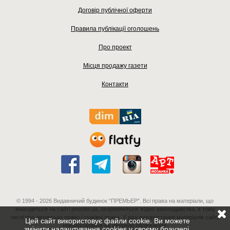
Договір публічної оферти
Правила публікації оголошень
Про проект
Місця продажу газети
Контакти
© 1994 - 2026 Видавничий будинок “ПРЕМЬЕР”. Всі права на матеріали, що
знаходяться на сайті premier.ua, охороняються згідно законодавства, в тому
числі про авторське право і суміжні права. У разі використання матеріалів сайту
Цей сайт використовує файли cookie. Ви можете
гіперпосилання на джерело обов'язкове.
змінити налаштування cookies у своєму браузері.