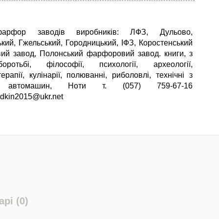
арфор заводів виробників: ЛФЗ, Дульово,
кий, Гжельський, Городницький, ІФЗ, Коростенський
й завод, Полонський фарфоровий завод. книги, з
оротьбі, філософії, психології, археології,
ерапії, кулінарії, полюванні, риболовлі, технічні з
у автомашин, Ноти т. (057) 759-67-16
adkin2015@ukr.net
рі (0)