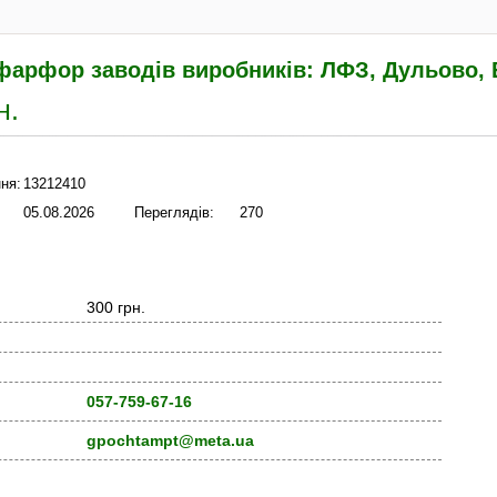
фарфор заводів виробників: ЛФЗ, Дульово, 
н.
ня:
13212410
05.08.2026
Переглядів:
270
300 грн.
057-759-67-16
gpochtampt@meta.ua