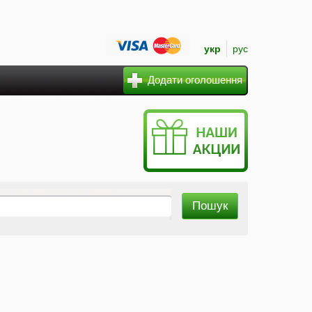
укр
рус
Додати оголошення