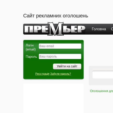
Сайт рекламних оголошень
Головна
О
Логін
(email)
Пароль
Реєстрація
Забули пароль?
Оголошення для