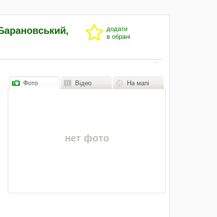
Барановський,
додати
в обрані
Фото
Відео
На мапі
нет фото