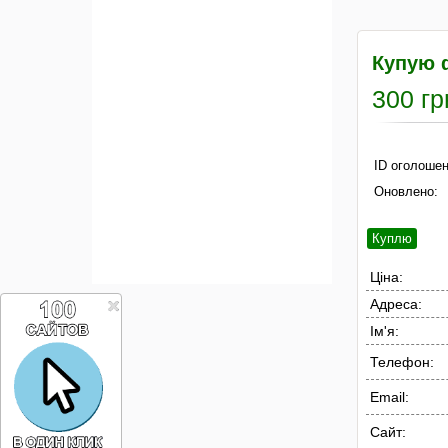
Купую 
300 гр
ID оголошен
Оновлено:
Куплю
Ціна:
Адреса:
Ім'я:
Телефон:
Email:
Сайт: