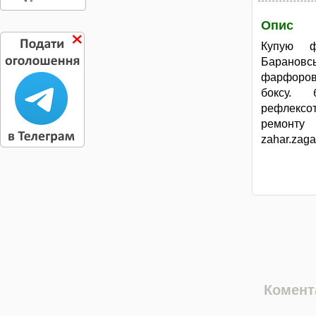
Опис
Купую ф
Барановсь
фарфорови
боксу. б
рефлексот
ремонт
zahar.zag
Комента