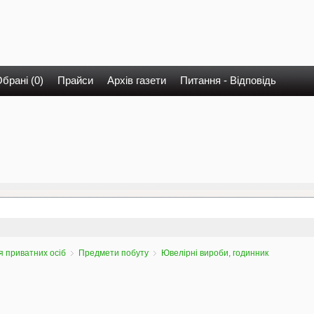
брані (0)
Прайси
Архів газети
Питання - Відповідь
 приватних осіб
Предмети побуту
Ювелірні вироби, годинник