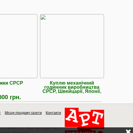
жки СРСР
Куплю механічний
Ремонт м
годинник виробництва
(телО
СРСР, Швейцарії, Японії,
Гер.
000 грн.
т
Місця продажу газети
Контакти
a, охороняються згідно законодавства, в
джерело обов'язкове.