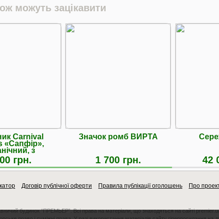
кож можуть зацікавити
ик Carnival
Значок ромб ВИРТА
Сере
s «Сапфір»,
нічний, з
одзаводом
00 грн.
1 700 грн.
42 
катор
Договір публічної оферти
Правила публікації оголошень
Про проек
авничий будинок “ПРЕМЬЕР”. Всі права на матеріали, що знаходяться на сайті premier.u
орське право і суміжні права. У разі використання матеріалів сайту гіперпосилання на 