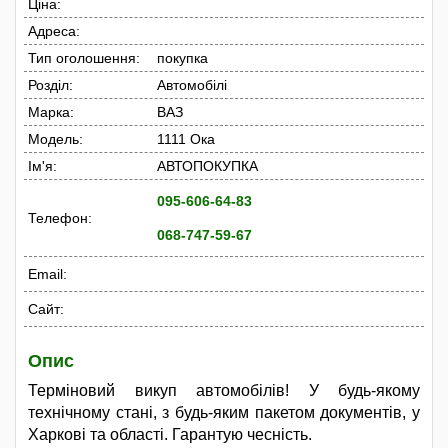
Ціна:
Адреса:
Тип оголошення:
покупка
Розділ:
Автомобілі
Марка:
ВАЗ
Модель:
1111 Ока
Ім'я:
АВТОПОКУПКА
095-606-64-83
Телефон:
068-747-59-67
Email:
Сайт:
Опис
Терміновий викуп автомобілів! У будь-якому
технічному стані, з будь-яким пакетом документів, у
Харкові та області. Гарантую чесність.