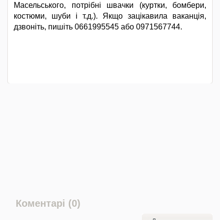
Масельського, потрібні швачки (куртки, бомбери,
костюми, шуби і т.д.). Якщо зацікавила ваканція,
дзвоніть, пишіть 0661995545 або 0971567744.
Коментарі (0)