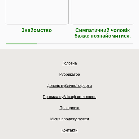
Знайомство
Симпатичний чоловік
бажає познайомитися.
Головна
Рубрикатор
Договір публічної оферти
Правила публікації оголошень
Про проект
Місця продажу газети
Контакти