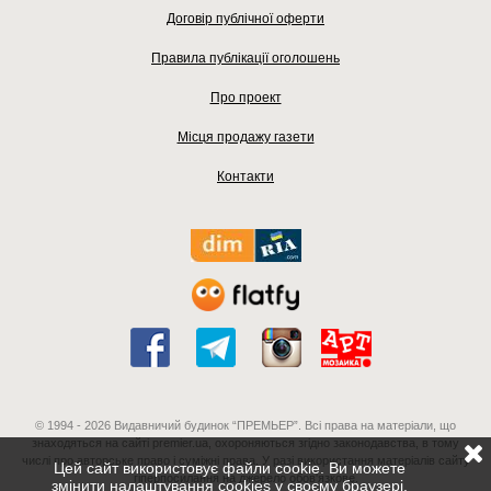
Договір публічної оферти
Правила публікації оголошень
Про проект
Місця продажу газети
Контакти
© 1994 - 2026 Видавничий будинок “ПРЕМЬЕР”. Всі права на матеріали, що
знаходяться на сайті premier.ua, охороняються згідно законодавства, в тому
числі про авторське право і суміжні права. У разі використання матеріалів сайту
Цей сайт використовує файли cookie. Ви можете
гіперпосилання на джерело обов'язкове.
змінити налаштування cookies у своєму браузері.