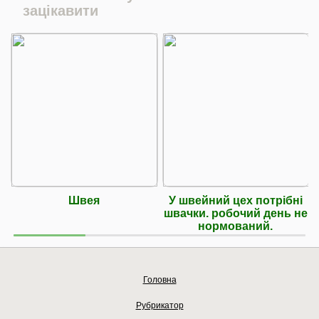
зацікавити
Швея
У швейний цех потрібні
швачки. робочий день не
нормований.
Головна
Рубрикатор