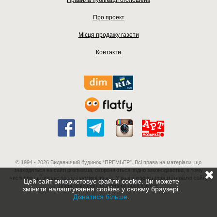
Про проект
Місця продажу газети
Контакти
© 1994 - 2026 Видавничий будинок “ПРЕМЬЕР”. Всі права на матеріали, що
знаходяться на сайті premier.ua, охороняються згідно законодавства, в тому
числі про авторське право і суміжні права. У разі використання матеріалів сайту
Цей сайт використовує файли cookie. Ви можете
гіперпосилання на джерело обов'язкове.
змінити налаштування cookies у своєму браузері.
Дізнатися більше
.