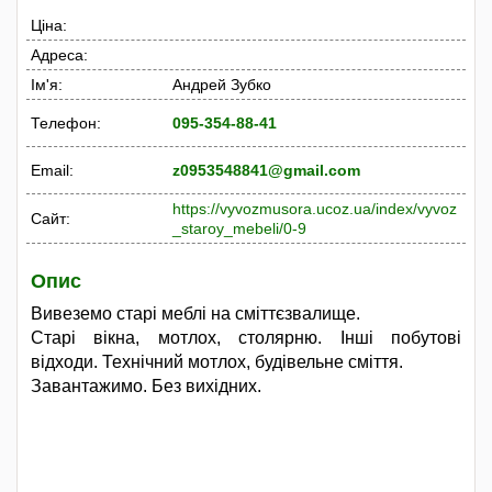
Ціна:
Адреса:
Ім'я:
Андрей Зубко
Телефон:
095-354-88-41
Email:
z0953548841@gmail.com
https://vyvozmusora.ucoz.ua/index/vyvoz
Сайт:
_staroy_mebeli/0-9
Опис
Вивеземо старі меблі на сміттєзвалище.
Старі вікна, мотлох, столярню. Інші побутові
відходи. Технічний мотлох, будівельне сміття.
Завантажимо. Без вихідних.