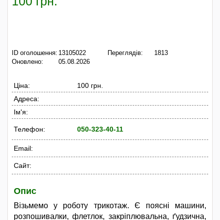
100 грн.
ID оголошення:
13105022
Переглядів:
1813
Оновлено:
05.08.2026
Ціна:
100 грн.
Адреса:
Ім'я:
Телефон:
050-323-40-11
Email:
Сайт:
Опис
Візьмемо у роботу трикотаж. Є поясні машини,
розпошивалки, флетлок, закріплювальна, ґудзична,