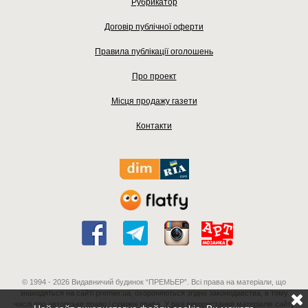
Рубрикатор
Договір публічної оферти
Правила публікації оголошень
Про проект
Місця продажу газети
Контакти
© 1994 - 2026 Видавничий будинок “ПРЕМЬЕР”. Всі права на матеріали, що
знаходяться на сайті premier.ua, охороняються згідно законодавства, в тому
числі про авторське право і суміжні права. У разі використання матеріалів сайту