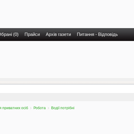
брані (0)
Прайси
Архів газети
Питання - Відповідь
 приватних осіб
Робота
Водії потрібні