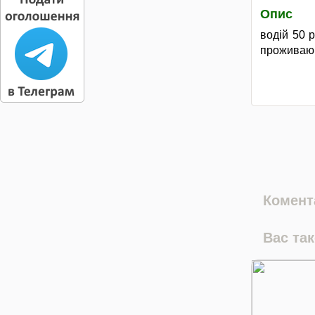
Опис
водій 50 
проживаю н
Комента
Вас та