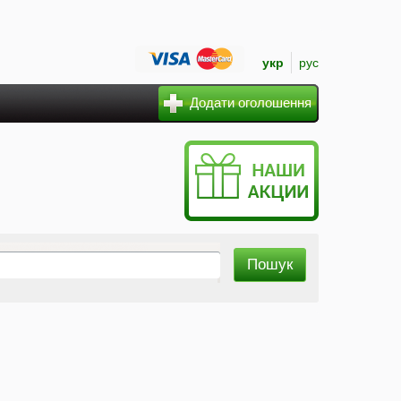
укр
рус
Додати оголошення