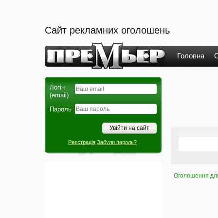
Сайт рекламних оголошень
Головна
О
Логін
(email)
Пароль
Реєстрація
Забули пароль?
Оголошення для