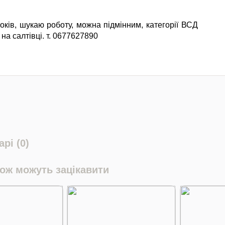
років, шукаю роботу, можна підмінним, категорії ВСД
а салтівці. т. 0677627890
рі (0)
кож можуть зацікавити