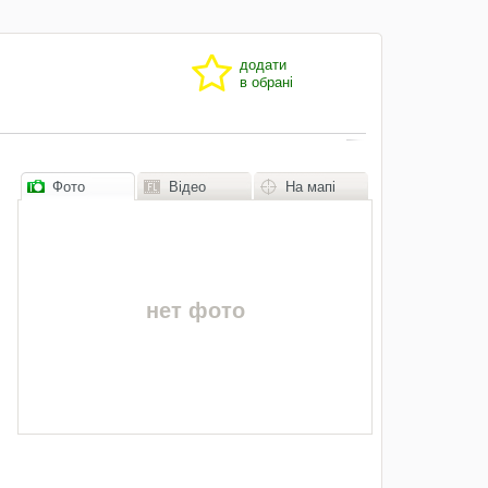
додати
в обрані
Фото
Відео
На мапі
нет фото