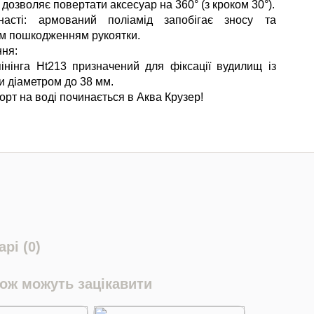
дозволяє повертати аксесуар на 360° (з кроком 30°).
насті: армований поліамід запобігає зносу та
м пошкодженням рукоятки.
ня:
інінга Ht213 призначений для фіксації вудилищ із
и діаметром до 38 мм.
рт на воді починається в Аква Крузер!
рі (0)
кож можуть зацікавити