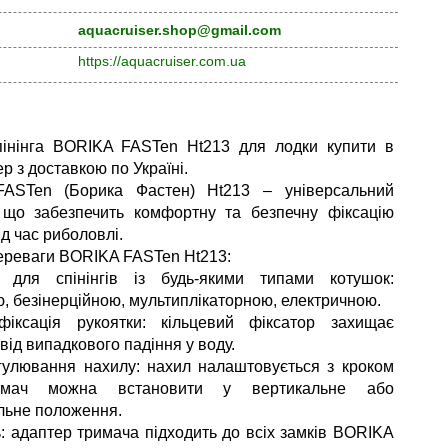
aquacruiser.shop@gmail.com
https://aquacruiser.com.ua
пінінга BORIKA FASTen Ht213 для лодки купити в
р з доставкою по Україні.
ASTen (Борика Фастен) Ht213 – універсальний
 що забезпечить комфортну та безпечну фіксацію
під час риболовлі.
ереваги BORIKA FASTen Ht213:
ь для спінінгів із будь-якими типами котушок:
ю, безінерційною, мультиплікаторною, електричною.
фіксація рукоятки: кільцевий фіксатор захищає
від випадкового падіння у воду.
гулювання нахилу: нахил налаштовується з кроком
римач можна встановити у вертикальне або
льне положення.
ь: адаптер тримача підходить до всіх замків BORIKA