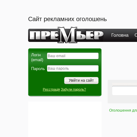
Сайт рекламних оголошень
Головна
О
Логін
(email)
Пароль
Реєстрація
Забули пароль?
Оголошення для