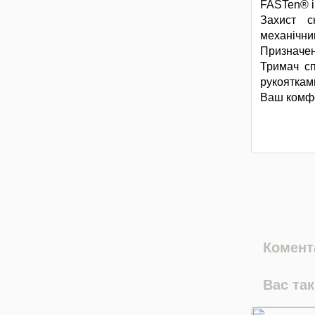
FASTen® і 
Захист с
механічни
Призначен
Тримач сп
рукояткам
Ваш комфо
Комента
Вас та