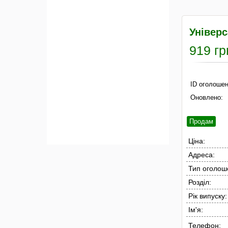
Універс
919 гр
ID оголошен
Оновлено:
Продам
Ціна:
Адреса:
Тип оголош
Розділ:
Рік випуску:
Ім'я:
Телефон: