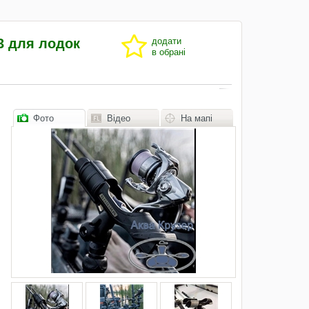
3 для лодок
додати
в обрані
Фото
Відео
На мапі