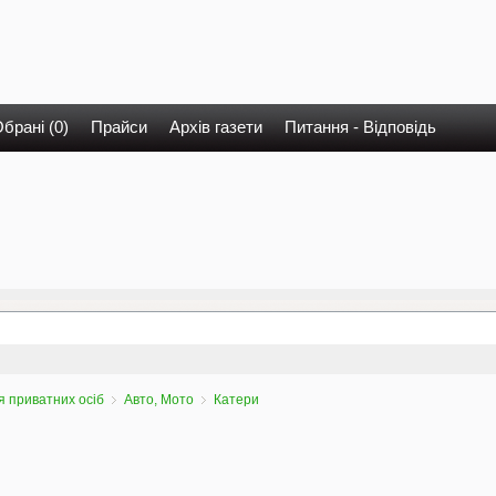
брані (0)
Прайси
Архів газети
Питання - Відповідь
 приватних осіб
Авто, Мото
Катери