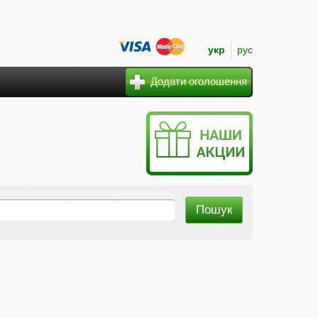
укр
рус
Додати оголошення