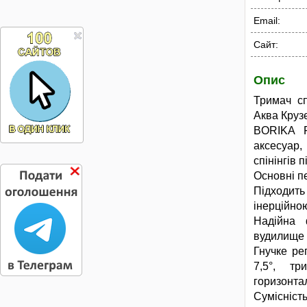
Email:
Сайт:
Опис
Тримач с
Аква Крузе
BORIKA F
аксесуар,
спінінгів 
Основні п
Підходит
інерційно
Надійна 
вудилище 
Гнучке ре
7,5°, т
горизонта
Сумісніст