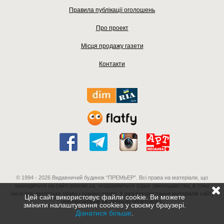
Правила публікації оголошень
Про проект
Місця продажу газети
Контакти
© 1994 - 2026 Видавничий будинок “ПРЕМЬЕР”. Всі права на матеріали, що
знаходяться на сайті premier.ua, охороняються згідно законодавства, в тому
числі про авторське право і суміжні права. У разі використання матеріалів сайту
Цей сайт використовує файли cookie. Ви можете
гіперпосилання на джерело обов'язкове.
змінити налаштування cookies у своєму браузері.
Дізнатися більше
.