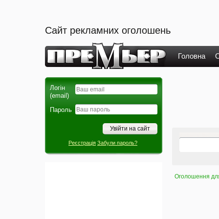
Сайт рекламних оголошень
Головна
О
Логін
(email)
Пароль
Реєстрація
Забули пароль?
Оголошення для