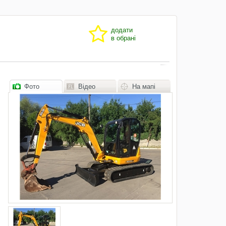
додати
в обрані
Фото
Відео
На мапі