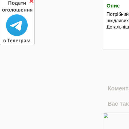
Опис
Потрібний 
шкідливи
Детальніш
Комента
Вас та