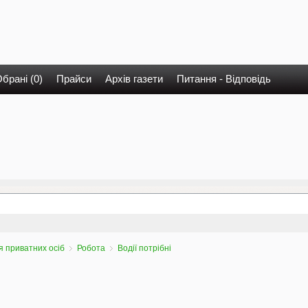
брані (0)
Прайси
Архів газети
Питання - Відповідь
 приватних осіб
Робота
Водії потрібні