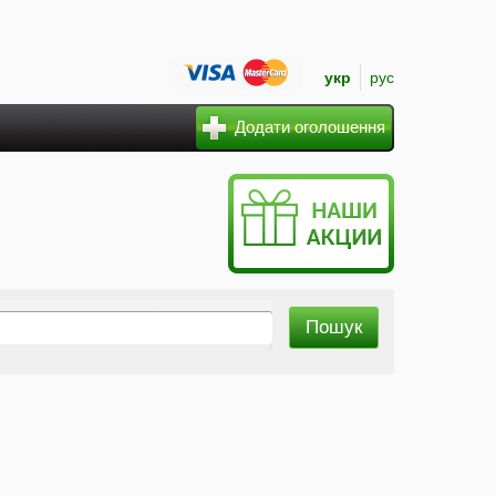
укр
рус
Додати оголошення