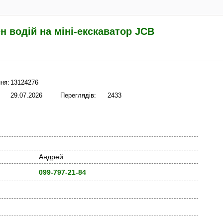
н водій на міні-екскаватор JCB
ня:
13124276
29.07.2026
Переглядів:
2433
Андрей
099-797-21-84