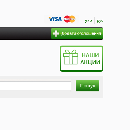
укр
рус
Додати оголошення