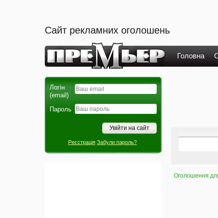
Сайт рекламних оголошень
Головна
О
Логін
(email)
Пароль
Реєстрація
Забули пароль?
Оголошення для