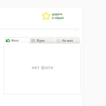
додати
в обрані
Фото
Відео
На мапі
нет фото