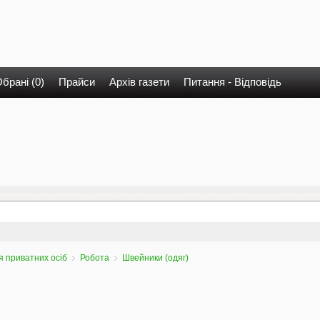
брані (0)
Прайси
Архів газети
Питання - Відповідь
 приватних осіб
Робота
Швейники (одяг)