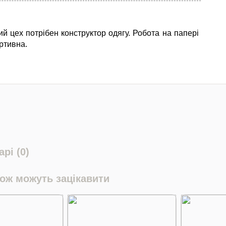
ий цех потрібен конструктор одягу. Робота на папері
ртивна.
рі (0)
кож можуть зацікавити