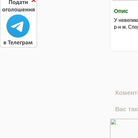
Опис
У невелик
р-н м. Спо
Комента
Вас та