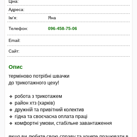
Ціна:
Адреса:
Ім'я:
Яна
Телефон:
096-458-75-06
Email:
Сайт:
Опис
терміново потрібні швачки
до трикотажного цеху!
🔹 робота з трикотажем
🔹 район хтз (харків)
🔹 дружній та привітний колектив
🔹 гідна та своєчасна оплата праці
🔹 комфортні умови, стабільне завантаження
якщо ви любите свою справу та хочете працювати в