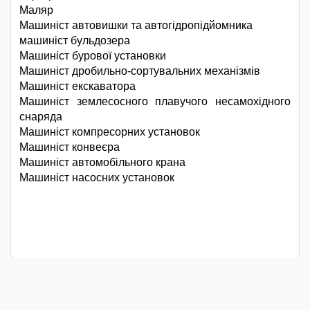
Маляр
Машиніст автовишки та автогідропідйомника
машиніст бульдозера
Машиніст бурової установки
Машиніст дробильно-сортувальних механізмів
Машиніст екскаватора
Машиніст землесосного плавучого несамохідного
снаряда
Машиніст компресорних установок
Машиніст конвеєра
Машиніст автомобільного крана
Машиніст насосних установок