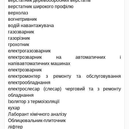
верстатник деревообробних верстатів
верстатник широкого профілю
верхолаз
вогнетривник
водій навантажувача
газозварник
газорізник
грохотник
електрогазозварник
електрозварник на автоматичних і
напівавтоматичних машинах
електрозварник
електромонтер з ремонту та обслуговування
електрообладнання
електрослесар (слесар) черговий та з ремонту
обладнання
Ізолятор з термоізоляції
кухар
Лаборант хімічного аналізу
Облицювальник-плиточник
ліфтер