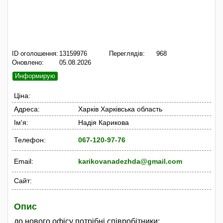
ID оголошення:
13159976
Переглядів:
968
Оновлено:
05.08.2026
Информирую
Ціна:
Адреса:
Харків Харківська область
Ім'я:
Надія Карикова
Телефон:
067-120-97-76
Email:
karikovanadezhda@gmail.com
Сайт:
Опис
до нового офісу потрібні співробітники: