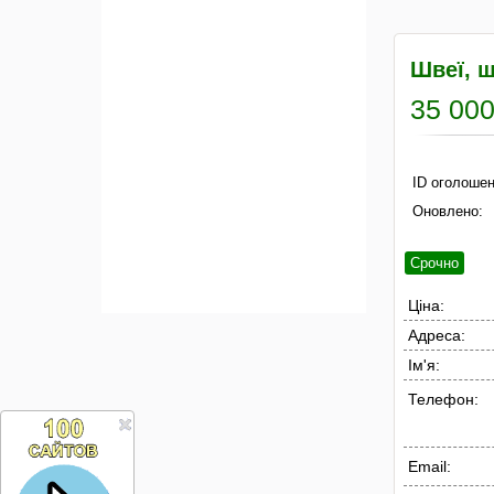
Швеї, ш
35 000
ID оголошен
Оновлено:
Срочно
Ціна:
Адреса:
Ім'я:
Телефон:
Email: