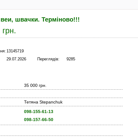
веи, швачки. Терміново!!!
 грн.
ня:
13145719
29.07.2026
Переглядів:
9285
35 000 грн.
Тетяна Stepanchuk
098-155-61-13
098-157-66-50