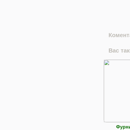
Комента
Вас та
Фурни