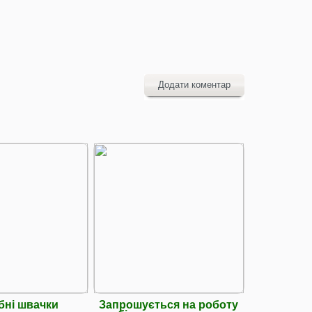
Додати коментар
бні швачки
Запрошується на роботу
Швачки 