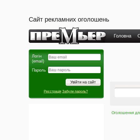
Сайт рекламних оголошень
Головна
О
Логін
(email)
Пароль
Реєстрація
Забули пароль?
Оголошення для