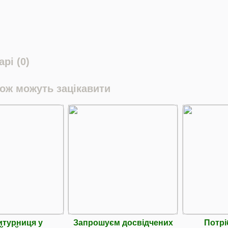
рі (0)
кож можуть зацікавити
турниця у
Запрошуєм досвідчених
Потрі