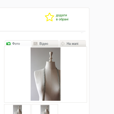
додати
в обрані
Фото
Відео
На мапі