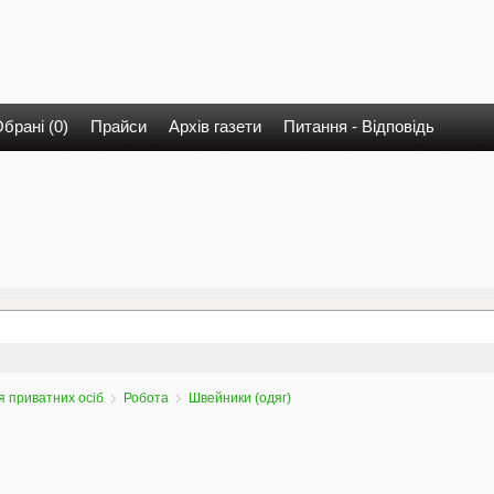
брані (0)
Прайси
Архів газети
Питання - Відповідь
 приватних осіб
Робота
Швейники (одяг)