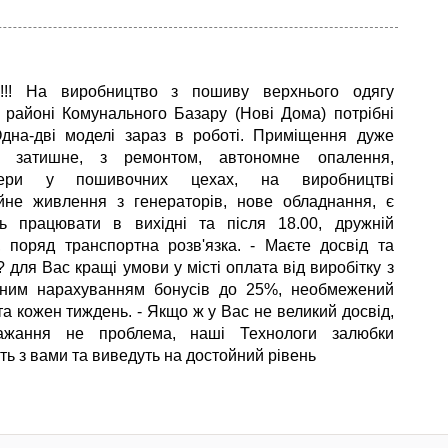
о!!! На виробництво з пошиву верхнього одягу
в районі Комунального Базару (Нові Дома) потрібні
дна-дві моделі зараз в роботі. Приміщення дуже
 затишне, з ремонтом, автономне опалення,
онери у пошивочних цехах, на виробництві
йне живлення з генераторів, нове обладнання, є
ть працювати в вихідні та після 18.00, дружній
, поряд транспортна розв'язка. - Маєте досвід та
 для Вас кращі умови у місті оплата від виробітку з
вним нарахуванням бонусів до 25%, необмежений
та кожен тиждень. - Якщо ж у Вас не великий досвід,
жання не проблема, наші Технологи залюбки
ь з вами та виведуть на достойний рівень