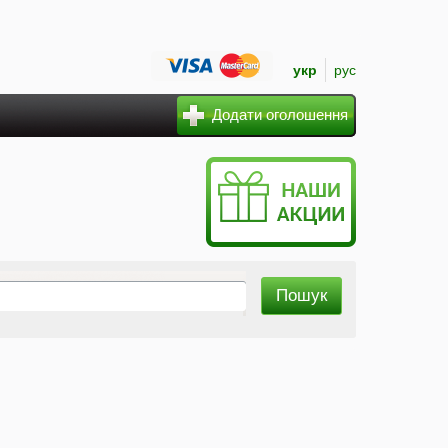
укр
рус
Додати оголошення