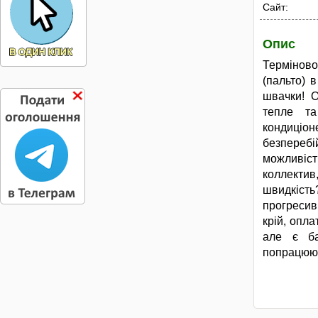
Сайт:
Опис
Термінов
(пальто) 
швачки! О
тепле та
кондиці
безперебі
можливіс
коллектив
швидкість?
прогреси
крій, опла
але є ба
попрацюют