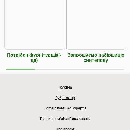
Потрібен фурнітурщік(-
Запрошуємо набіршицю
ца)
синтепону
Головна
Рубрикатор
Договір публічної оферти
Правила публікації оголошень
Про проект