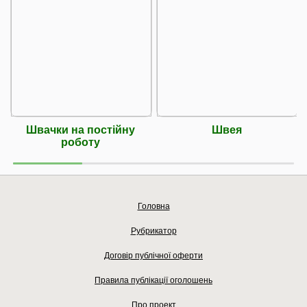
Швачки на постiйну
Швея
роботу
Головна
Рубрикатор
Договір публічної оферти
Правила публікації оголошень
Про проект