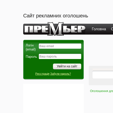
Сайт рекламних оголошень
Головна
О
Логін
(email)
Пароль
Реєстрація
Забули пароль?
Оголошення для