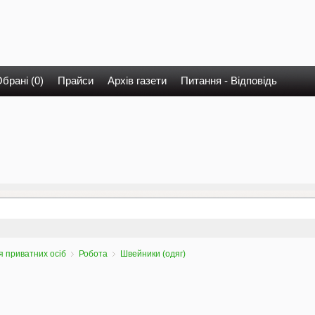
брані (0)
Прайси
Архів газети
Питання - Відповідь
 приватних осіб
Робота
Швейники (одяг)