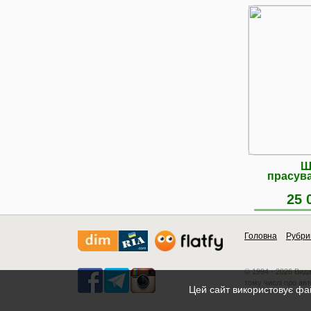
Ш
прасува
25 
Головна
Рубри
© 1994 - 2026 Вид
тому числі про авт
Цей сайт використовує фай