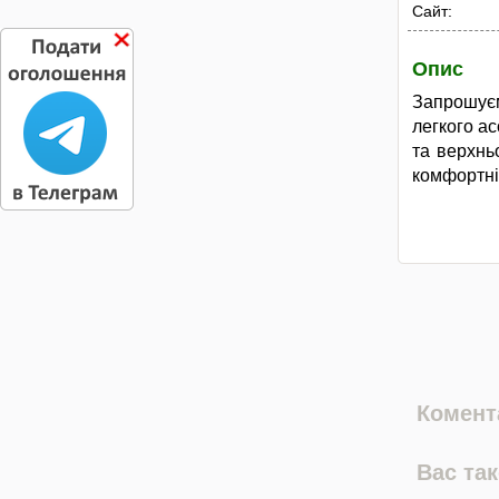
Сайт:
Опис
Запрошує
легкого а
та верхнь
комфортні
Комента
Вас та