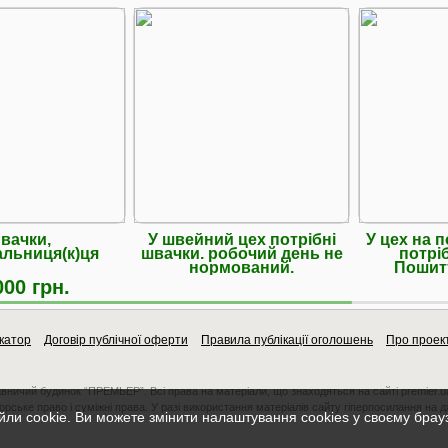
вачки,
У швейний цех потрібні
У цех на 
льниця(к)ця
швачки. робочий день не
потрі
нормований.
Пошитт
000 грн.
катор
Договір публічної оферти
Правила публікації оголошень
Про проек
авничий будинок “ПРЕМЬЕР”. Всі права на матеріали, що знаходяться на сайті premier.u
орське право і суміжні права. У разі використання матеріалів сайту гіперпосилання на 
ли cookie. Ви можете змінити налаштування cookies у своєму брау