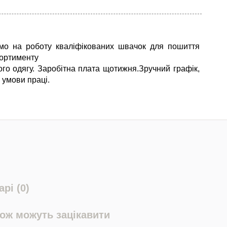
мо на роботу кваліфікованих швачок для пошиття
сортименту
ого одягу. Заробітна плата щотижня.Зручний графік,
 умови праці.
рі (0)
кож можуть зацікавити