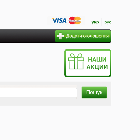
укр
рус
Додати оголошення