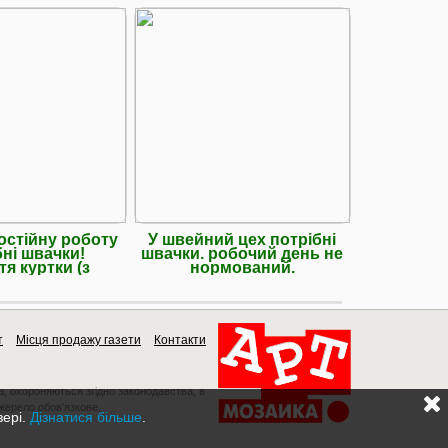
постійну роботу
У швейний цех потрібні
Потріб
бні швачки!
швачки. робочий день не
трикота
я куртки (з
нормований.
15 
т
Місця продажу газети
Контакти
a, охороняються згідно законодавства, в
джерело обов'язкове.
зері.
Дізнатися більше
.