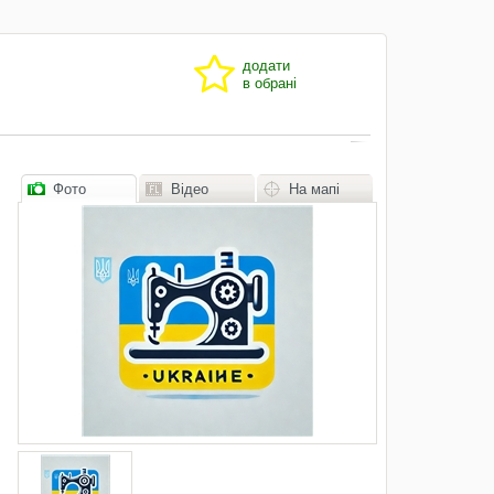
додати
в обрані
Фото
Відео
На мапі