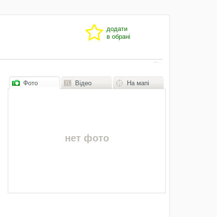
додати
в обрані
Фото
Відео
На мапі
нет фото