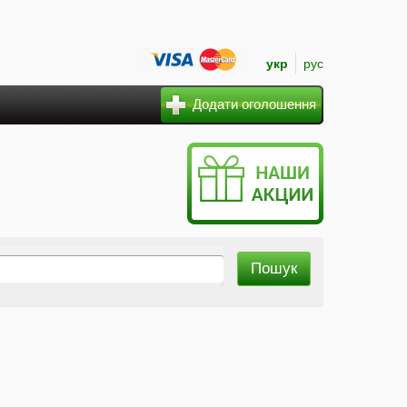
укр
рус
Додати оголошення