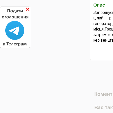
Опис
Запрошуєм
цілий рі
генератор
місця.Г
затрим
керівництв
Комента
Вас та