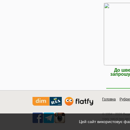
До шве
запрошу
Головна
Рубри
© 1994 - 2026 Вид
тому числі про авт
Цей сайт використовує фай