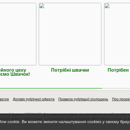
йного цеху
Потрібні швачки
Потрібен
ємо Швачок!
катор
Договір публічної оферти
Правила публікації оголошень
Про проек
авничий будинок “ПРЕМЬЕР”. Всі права на матеріали, що знаходяться на сайті premier.u
орське право і суміжні права. У разі використання матеріалів сайту гіперпосилання на 
ли cookie. Ви можете змінити налаштування cookies у своєму брау