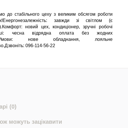
о до стабільного цеху з великим обсягом роботи
к!Енергонезалежність: завжди зі світлом (є
).Комфорт: новий цех, кондиціонер, зручні робочі
роші: чесна відрядна оплата без жодних
ок.Умови: нове обладнання, лояльне
о.Дзвоніть: 096-114-56-22
рі (0)
кож можуть зацікавити