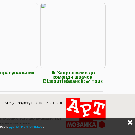
 прасувальник
🧵 Запрошуємо до
Потрібн
команди швачок!
Відкриті вакансії: ✔️ трик
т
Місця продажу газети
Контакти
a, охороняються згідно законодавства, в
джерело обов'язкове.
зері.
Дізнатися більше
.