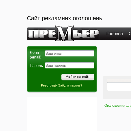
Сайт рекламних оголошень
Головна
О
Логін
(email)
Пароль
Реєстрація
Забули пароль?
Оголошення для