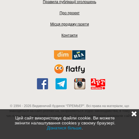
Правила публікації оголошень
Про проект
Місця продажу газети
Контакти
© 1994 - 2026 Видавничий будинок “ПРЕМЬЕР”. Всі права на матеріали, що
знаходяться на сайті premier.ua, охороняються згідно законодавства, в тому
числі про авторське право і суміжні права. У разі використання матеріалів сайту
Цей сайт використовує файли cookie. Ви можете
гіперпосилання на джерело обов'язкове.
змінити налаштування cookies у своєму браузері.
Дізнатися більше
.