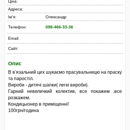
Ціна:
Адреса:
Ім'я:
Олександр
Телефон:
098-466-33-36
Email:
Сайт:
Опис
В в'язальний цех шукаємо прасувальницю на праску
та паростіл.
Вироби - дитячі шапки( легкі вироби).
Гарний невеличкий колектив, все покажем ,все
розкажем.
Кондицыонер в приміщенні!
100грн/година