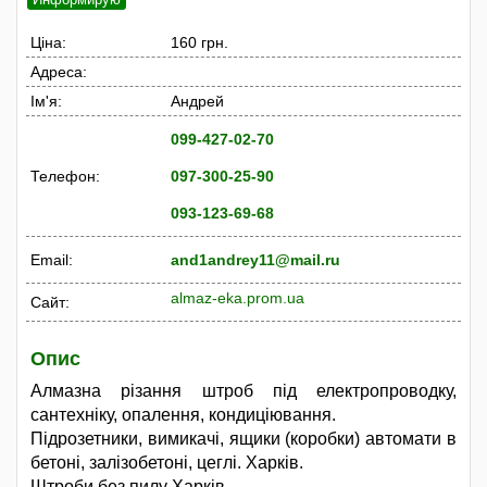
Ціна:
160 грн.
Адреса:
Ім'я:
Андрей
099-427-02-70
Телефон:
097-300-25-90
093-123-69-68
Email:
and1andrey11@mail.ru
almaz-eka.prom.ua
Сайт:
Опис
Алмазна різання штроб під електропроводку,
сантехніку, опалення, кондиціювання.
Підрозетники, вимикачі, ящики (коробки) автомати в
бетоні, залізобетоні, цеглі. Харків.
Штроби без пилу Харків.