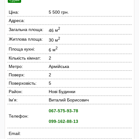
Ціна:
5 500 грн.
Адреса:
2
Загальна площа:
46
м
2
Житлова площа:
30
м
2
Площа кухні:
6
м
Кількість кімнат:
2
Метро:
Армійська
Поверх:
2
Поверховість:
5
Район:
Нові Будинки
Ім'я:
Виталий Борисович
067-575-93-78
Телефон:
099-162-88-13
Email: