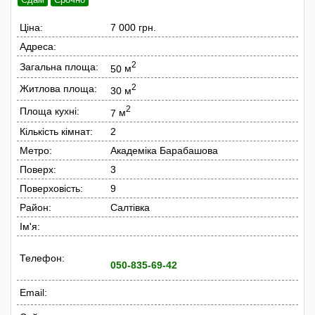
Ціна:
7 000 грн.
Адреса:
2
Загальна площа:
50
м
2
Житлова площа:
30
м
2
Площа кухні:
7
м
Кількість кімнат:
2
Метро:
Академіка Барабашова
Поверх:
3
Поверховість:
9
Район:
Салтівка
Ім'я:
Телефон:
050-835-69-42
Email: