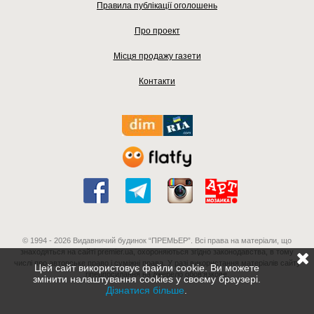
Правила публікації оголошень
Про проект
Місця продажу газети
Контакти
© 1994 - 2026 Видавничий будинок “ПРЕМЬЕР”. Всі права на матеріали, що
знаходяться на сайті premier.ua, охороняються згідно законодавства, в тому
числі про авторське право і суміжні права. У разі використання матеріалів сайту
Цей сайт використовує файли cookie. Ви можете
гіперпосилання на джерело обов'язкове.
змінити налаштування cookies у своєму браузері.
Дізнатися більше
.