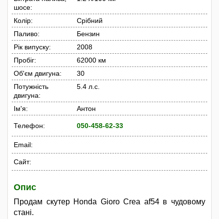
шосе:
Колір:
Срібний
Паливо:
Бензин
Рік випуску:
2008
Пробіг:
62000 км
Об'єм двигуна:
30
Потужність
5.4 л.с.
двигуна:
Ім'я:
Антон
Телефон:
050-458-62-33
Email:
Сайт:
Опис
Продам скутер Honda Gioro Crea af54 в чудовому
стані.