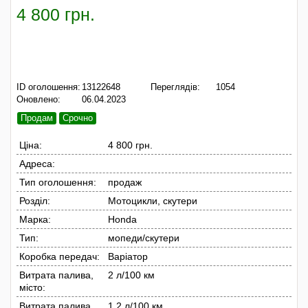
4 800 грн.
ID оголошення:
13122648
Переглядів:
1054
Оновлено:
06.04.2023
Продам
Срочно
Ціна:
4 800 грн.
Адреса:
Тип оголошення:
продаж
Розділ:
Мотоцикли, скутери
Марка:
Honda
Тип:
мопеди/скутери
Коробка передач:
Варіатор
Витрата палива,
2 л/100 км
місто:
Витрата палива,
1.2 л/100 км