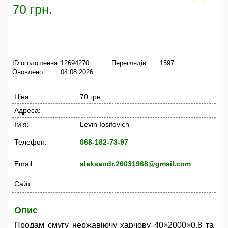
70 грн.
ID оголошення:
12694270
Переглядів:
1597
Оновлено:
04.08.2026
Ціна:
70 грн.
Адреса:
Ім'я:
Levin Iosifovich
Телефон:
068-182-73-97
Email:
aleksandr.26031968@gmail.com
Сайт:
Опис
Продам смугу нержавіючу харчову 40×2000×0,8 та