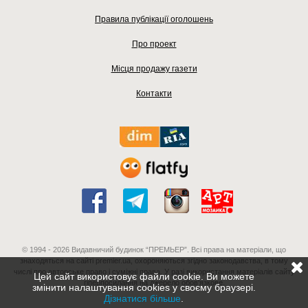
Правила публікації оголошень
Про проект
Місця продажу газети
Контакти
© 1994 - 2026 Видавничий будинок “ПРЕМЬЕР”. Всі права на матеріали, що
знаходяться на сайті premier.ua, охороняються згідно законодавства, в тому
числі про авторське право і суміжні права. У разі використання матеріалів сайту
Цей сайт використовує файли cookie. Ви можете
гіперпосилання на джерело обов'язкове.
змінити налаштування cookies у своєму браузері.
Дізнатися більше
.