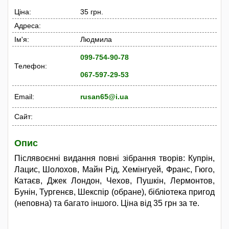
Ціна:
35 грн.
Адреса:
Ім'я:
Людмила
099-754-90-78
Телефон:
067-597-29-53
Email:
rusan65@i.ua
Сайт:
Опис
Післявоєнні видання повні зібрання творів: Купрін,
Лацис, Шолохов, Майн Рід, Хемінгуей, Франс, Гюго,
Катаєв, Джек Лондон, Чехов, Пушкін, Лермонтов,
Бунін, Тургенєв, Шекспір (обране), бібліотека пригод
(неповна) та багато іншого. Ціна від 35 грн за те.