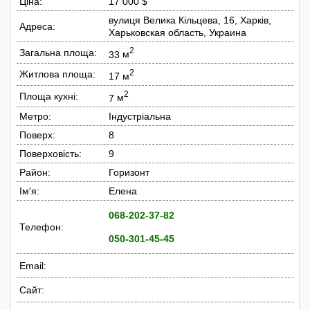
Ціна:
17 000 $
вулиця Велика Кільцева, 16, Харків,
Адреса:
Харьковская область, Украина
2
Загальна площа:
33
м
2
Житлова площа:
17
м
2
Площа кухні:
7
м
Метро:
Індустріальна
Поверх:
8
Поверховість:
9
Район:
Горизонт
Ім'я:
Елена
068-202-37-82
Телефон:
050-301-45-45
Email:
Сайт: