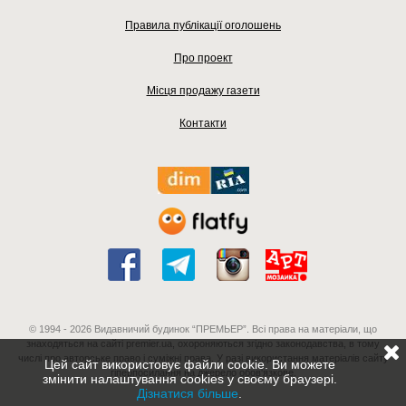
Правила публікації оголошень
Про проект
Місця продажу газети
Контакти
© 1994 - 2026 Видавничий будинок “ПРЕМЬЕР”. Всі права на матеріали, що
знаходяться на сайті premier.ua, охороняються згідно законодавства, в тому
числі про авторське право і суміжні права. У разі використання матеріалів сайту
Цей сайт використовує файли cookie. Ви можете
гіперпосилання на джерело обов'язкове.
змінити налаштування cookies у своєму браузері.
Дізнатися більше
.