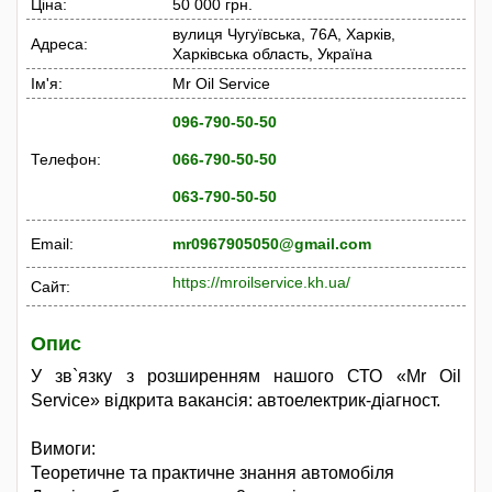
Ціна:
50 000 грн.
вулиця Чугуївська, 76А, Харків,
Адреса:
Харківська область, Україна
Ім'я:
Mr Oil Service
096-790-50-50
Телефон:
066-790-50-50
063-790-50-50
Email:
mr0967905050@gmail.com
https://mroilservice.kh.ua/
Сайт:
Опис
У зв`язку з розширенням нашого СТО «Mr Oil
Service» відкрита вакансія: автоелектрик-діагност.
Вимоги:
Теоретичне та практичне знання автомобіля