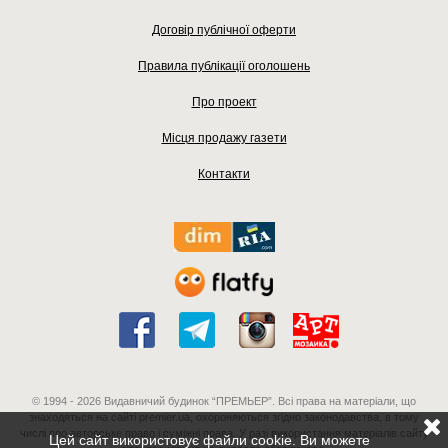
Договір публічної оферти
Правила публікації оголошень
Про проект
Місця продажу газети
Контакти
© 1994 - 2026 Видавничий будинок “ПРЕМЬЕР”. Всі права на матеріали, що
знаходяться на сайті premier.ua, охороняються згідно законодавства, в тому
числі про авторське право і суміжні права. У разі використання матеріалів сайту
Цей сайт використовує файли cookie. Ви можете