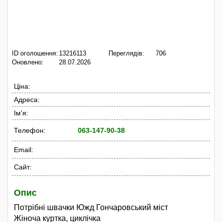
ID оголошення:
13216113
Переглядів:
706
Оновлено:
28.07.2026
Ціна:
Адреса:
Ім'я:
Телефон:
063-147-90-38
Email:
Сайт:
Опис
Потрібні швачки Южд Гончаровський міст
Жіноча куртка, циклічка