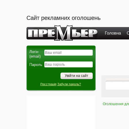
Сайт рекламних оголошень
Головна
О
Логін
(email)
Пароль
Реєстрація
Забули пароль?
Оголошення для