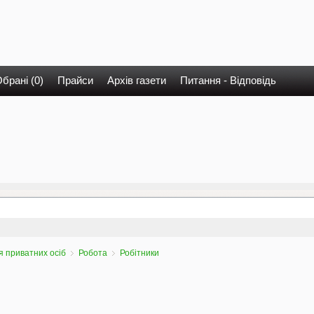
брані (0)
Прайси
Архів газети
Питання - Відповідь
 приватних осіб
Робота
Робітники