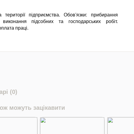
 території підприємства. Обов'язки: прибирання
ї, виконання підсобних та господарських робіт.
плата праці.
рі (0)
кож можуть зацікавити