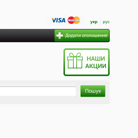
укр
рус
Додати оголошення