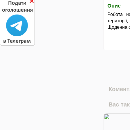
Опис
Робота на
територі
Щоденна о
Комента
Вас та