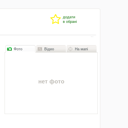
додати
в обрані
Фото
Відео
На мапі
нет фото