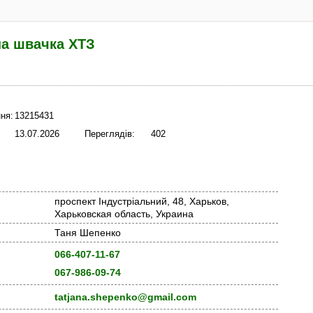
на швачка ХТЗ
ня:
13215431
13.07.2026
Переглядів:
402
проспект Індустріальний, 48, Харьков,
Харьковская область, Украина
Таня Шепенко
066-407-11-67
067-986-09-74
tatjana.shepenko@gmail.com