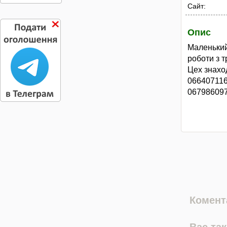
Сайт:
Опис
Маленьки
роботи з 
Цех знахо
06640711
06798609
Комента
Вас та