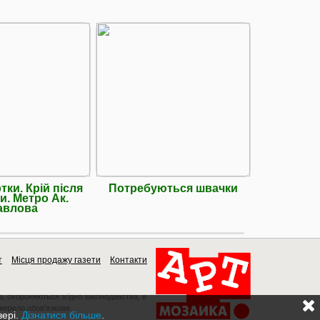
тки. Крій після
Потребуються швачки
Закрійн
и. Метро Ак.
потріб
авлова
т
Місця продажу газети
Контакти
a, охороняються згідно законодавства, в
джерело обов'язкове.
зері.
Дізнатися більше
.