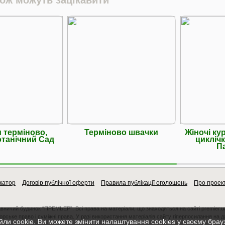
 терміново,
Терміново швачки
Жіночі кур
танічний Сад
циклічк
П
катор
Договір публічної оферти
Правила публікації оголошень
Про проек
авничий будинок “ПРЕМЬЕР”. Всі права на матеріали, що знаходяться на сайті premier.u
орське право і суміжні права. У разі використання матеріалів сайту гіперпосилання на 
ли cookie. Ви можете змінити налаштування cookies у своєму брау