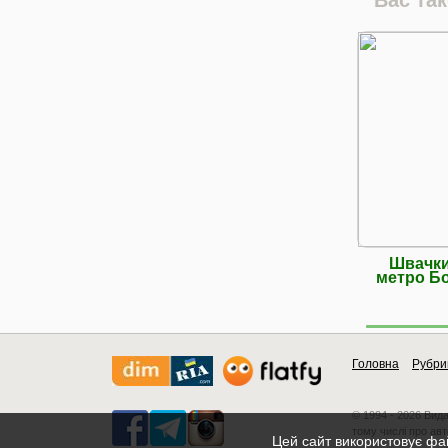
Швачки
метро Бо
Головна
Рубри
© 1994 - 2026 Вид
тому числі про авт
Цей сайт використовує фай