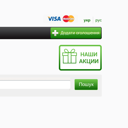
укр
рус
Додати оголошення