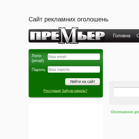
Сайт рекламних оголошень
Головна
О
Логін
(email)
Пароль
Реєстрація
Забули пароль?
Оголошення для