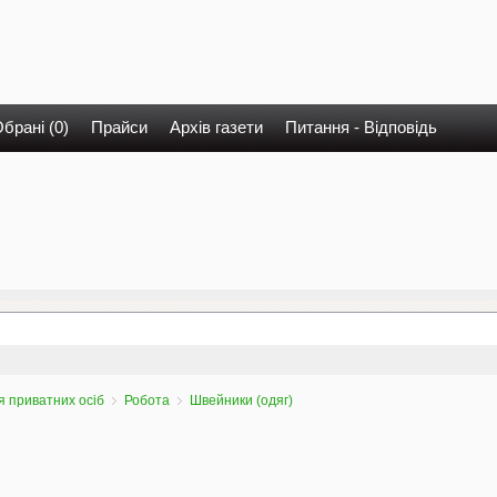
брані (0)
Прайси
Архів газети
Питання - Відповідь
 приватних осіб
Робота
Швейники (одяг)