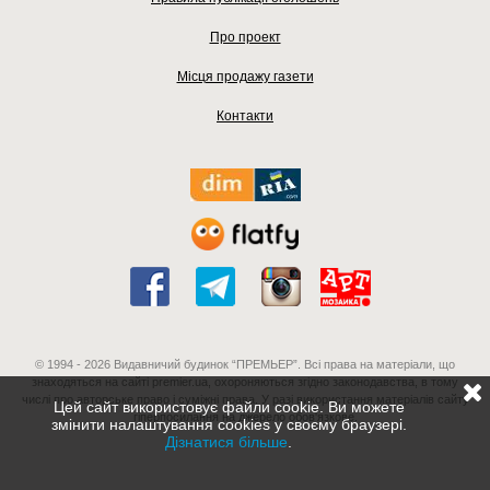
Про проект
Місця продажу газети
Контакти
© 1994 - 2026 Видавничий будинок “ПРЕМЬЕР”. Всі права на матеріали, що
знаходяться на сайті premier.ua, охороняються згідно законодавства, в тому
числі про авторське право і суміжні права. У разі використання матеріалів сайту
Цей сайт використовує файли cookie. Ви можете
гіперпосилання на джерело обов'язкове.
змінити налаштування cookies у своєму браузері.
Дізнатися більше
.