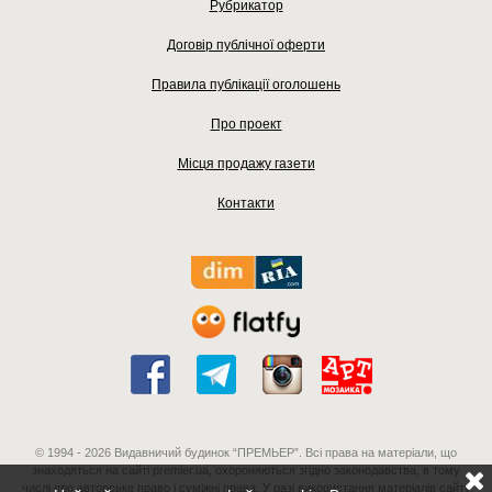
Рубрикатор
Договір публічної оферти
Правила публікації оголошень
Про проект
Місця продажу газети
Контакти
© 1994 - 2026 Видавничий будинок “ПРЕМЬЕР”. Всі права на матеріали, що
знаходяться на сайті premier.ua, охороняються згідно законодавства, в тому
числі про авторське право і суміжні права. У разі використання матеріалів сайту