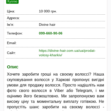
Куплю
Ціна:
10 000 грн.
Адреса:
Ім'я:
Divine hair
Телефон:
099-660-90-06
Email:
https://divine-hair.com.ua/ua/prodat-
Сайт:
volosy-kharkiv/
Опис
Хочете заробити гроші на своєму волоссі? Наша
скуповування волосся у Харкові пропонує вигідні
умови для продажу волосся. Просто надішліть нам
фото свого волосся в Viber або Telegram, і ми
оцінимо його безкоштовно. Ми запропонуємо вам
високу ціну та моментальну виплату готівкою. Не
пропустіть шанс заробити на своєму волоссі -