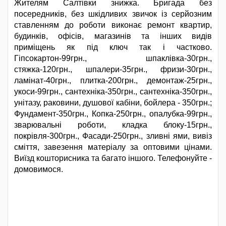
Жителям Салтівки знижка. Бригада без
посередників, без шкідливих звичок із серйозним
ставленням до роботи виконає ремонт квартир,
будинків, офісів, магазинів та інших видів
приміщень як під ключ так і частково.
Гіпсокартон-99грн., шпаклівка-30грн.,
стяжка-120грн., шпалери-35грн., фризи-30грн.,
ламінат-40грн., плитка-200грн., демонтаж-25грн.,
укоси-99грн., сантехніка-350грн., сантехніка-350грн.,
унітазу, раковини, душової кабіни, бойлера - 350грн.;
Фундамент-350грн., Копка-250грн., опалубка-99грн.,
зварювальні роботи, кладка блоку-15грн.,
покрівля-300грн., Фасади-250грн., зливні ями, вивіз
сміття, завезення матеріалу за оптовими цінами.
Виїзд кошторисника та багато іншого. Телефонуйте -
домовимося.