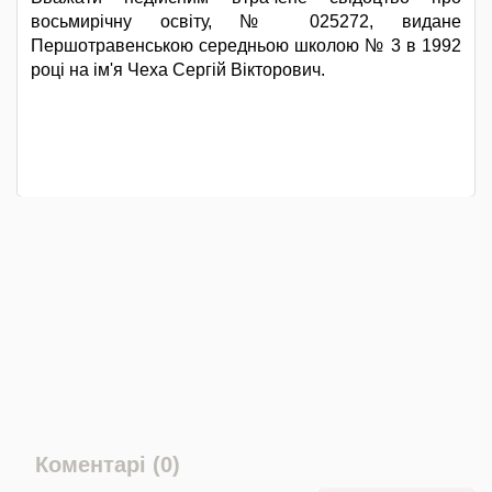
восьмирічну освіту, № 025272, видане
Першотравенською середньою школою № 3 в 1992
році на ім'я Чеха Сергій Вікторович.
Коментарі (0)