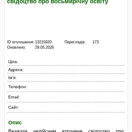
свідоцтво про восьмирічну освіту
ID оголошення:
13215920
Переглядів:
173
Оновлено:
29.05.2026
Ціна:
Адреса:
Ім'я:
Телефон:
Email:
Сайт:
Опис
Вважати недійсним втрачене свідоцтво про