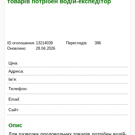
товарів потрібен водій-експедітор
ID оголошення:
13214039
Переглядів:
396
Оновлено:
28.04.2026
Ціна:
Адреса:
Ім'я:
Телефон:
Email:
Сайт:
Опис
Для развозки продовольчих товарів потрібен водій-