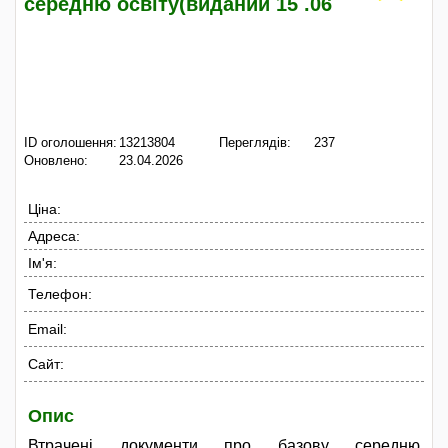
середню освіту(виданий 15 .06
ID оголошення:
13213804
Переглядів:
237
Оновлено:
23.04.2026
Ціна:
Адреса:
Ім'я:
Телефон:
Email:
Сайт:
Опис
Втрачені документи про базову середню