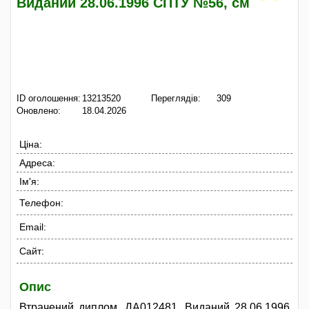
Виданий 28.06.1996 СПТУ №56, см
ID оголошення:
13213520
Переглядів:
309
Оновлено:
18.04.2026
Ціна:
Адреса:
Ім'я:
Телефон:
Email:
Сайт:
Опис
Втрачений диплом, ДА012481, Виданий 28.06.1996