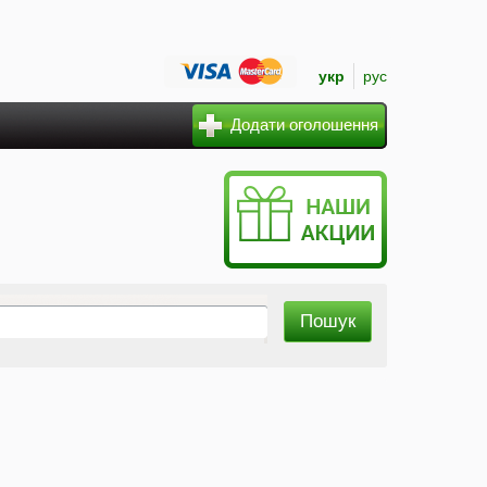
укр
рус
Додати оголошення