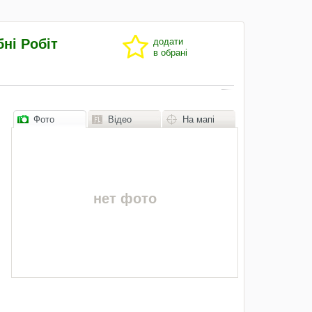
бні Робіт
додати
в обрані
Фото
Відео
На мапі
нет фото