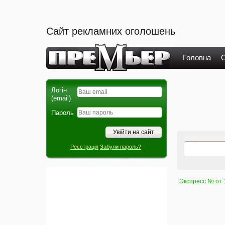
Сайт рекламних оголошень
Головна
О
Логін
(email)
Пароль
Реєстрація
Забули пароль?
Экспресс № от 