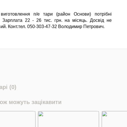
виготовлення п/е тари (район Основи) потрібні
. Зарплата 22 - 26 тис. грн. на місяць. Досвід не
вий. Конт.тел. 050-303-47-32 Володимир Петрович.
рі (0)
кож можуть зацікавити