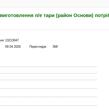
 виготовлення п/е тари (район Основи) потрі
ня:
13213047
09.04.2026
Переглядів:
368