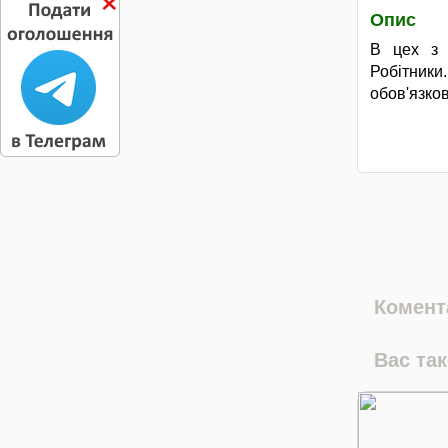
Опис
В цех з 
Робітники
обов'язко
Комента
Вас та