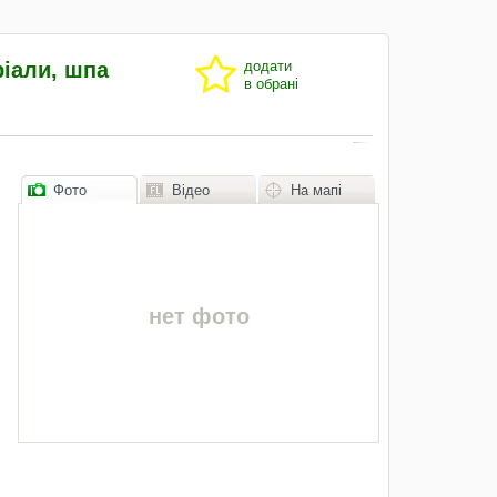
ріали, шпа
додати
в обрані
Фото
Відео
На мапі
нет фото