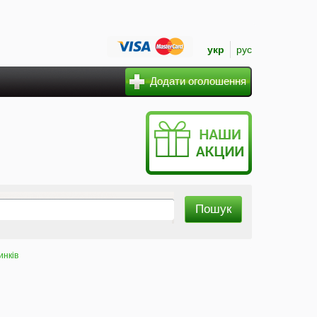
укр
рус
Додати оголошення
инків