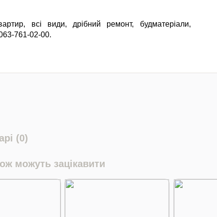
артир, всі види, дрібний ремонт, будматеріали,
063-761-02-00.
рі (0)
кож можуть зацікавити