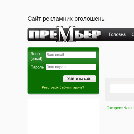
Сайт рекламних оголошень
Головна
О
Логін
(email)
Пароль
Реєстрація
Забули пароль?
Экспресс № от 