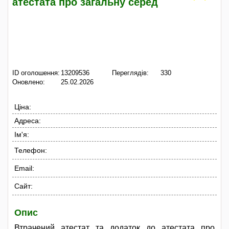
атестата про загальну серед
ID оголошення:
13209536
Переглядів:
330
Оновлено:
25.02.2026
Ціна:
Адреса:
Ім'я:
Телефон:
Email:
Сайт:
Опис
Втрачений атестат та додаток до атестата про