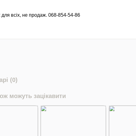
 для всіх, не продаж. 068-854-54-86
рі (0)
кож можуть зацікавити