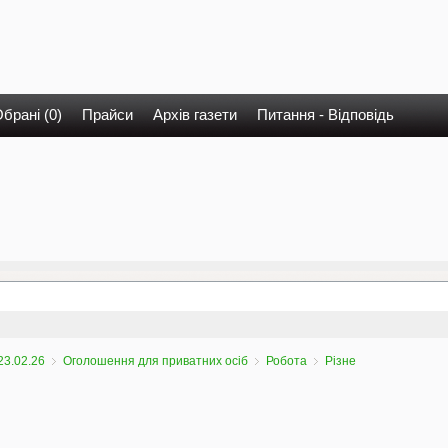
брані (0)
Прайси
Архів газети
Питання - Відповідь
23.02.26
Оголошення для приватних осіб
Робота
Різне