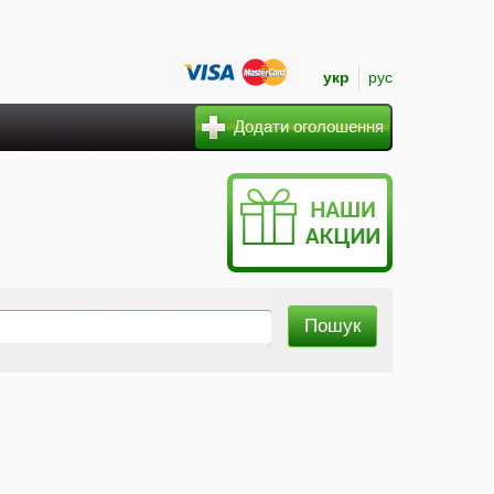
укр
рус
Додати оголошення