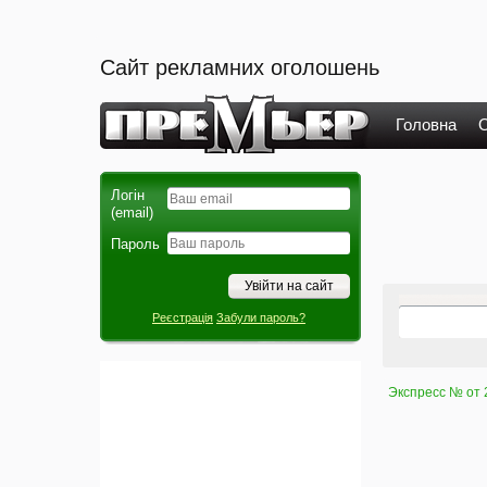
Сайт рекламних оголошень
Головна
О
Логін
(email)
Пароль
Реєстрація
Забули пароль?
Экспресс № от 