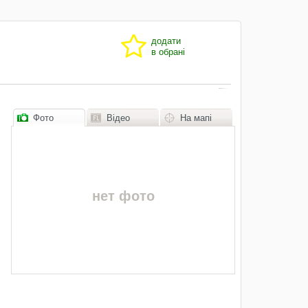
додати
в обрані
Фото
Відео
На мапі
нет фото