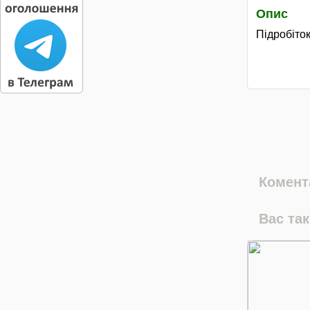
Опис
Підробіток
Комента
Вас та