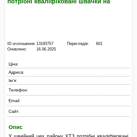
потрібні кваліфіковані швачки на
ID оголошення:
13193757
Переглядів:
601
Оновлено:
16.06.2025
Ціна:
Адреса:
Ім'я:
Телефон:
Email:
Сайт:
Опис
У швейний цех району ХТЗ потрібні кваліфіковані