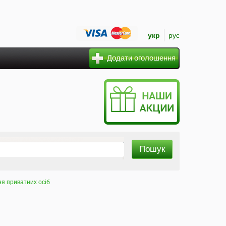
укр
рус
Додати оголошення
я приватних осіб