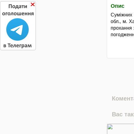
Опис
Суміжних 
обл., м. Х
прохання з
погодженн
Комента
Вас та