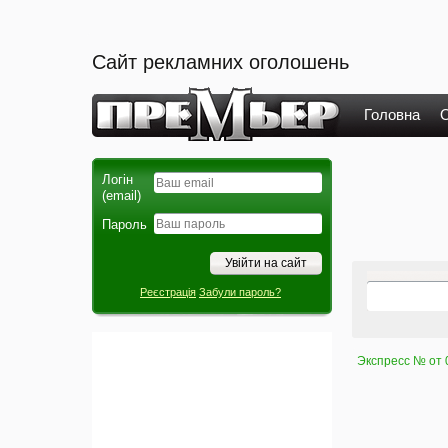
Сайт рекламних оголошень
Головна
О
Логін
(email)
Пароль
Реєстрація
Забули пароль?
Экспресс № от 