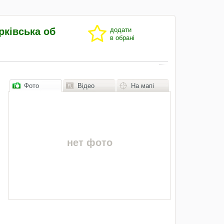
рківська об
додати
в обрані
Фото
Відео
На мапі
нет фото