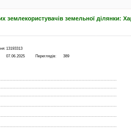
х землекористувачів земельної ділянки: Ха
ня:
13193313
07.06.2025
Переглядів:
389