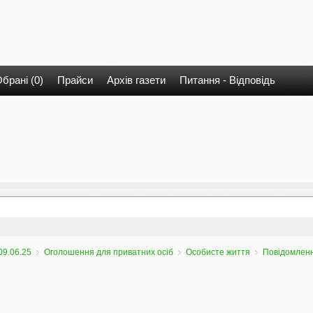
брані (0)
Прайси
Архів газети
Питання - Відповідь
09.06.25
Оголошення для приватних осіб
Особисте життя
Повідомленн