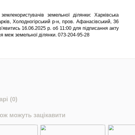
землекористувачів земельної ділянки: Харківська
арків, Холодногірський р-н, пров. Афанасівський, 36
'явитись 16.06.2025 р. об 11:00 для підписання акту
я меж земельної ділянки. 073-204-95-28
рі (0)
кож можуть зацікавити