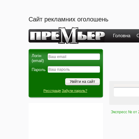
Сайт рекламних оголошень
Головна
О
Логін
(email)
Пароль
Реєстрація
Забули пароль?
Экспресс № от 