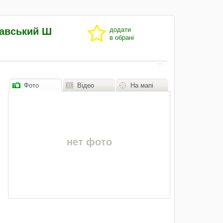
тавський Ш
додати
в обрані
Фото
Відео
На мапі
нет фото