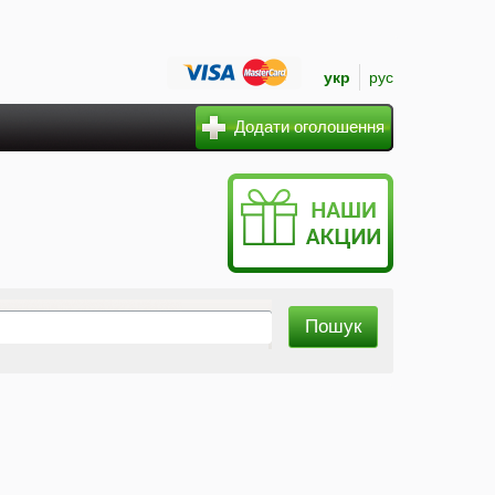
укр
рус
Додати оголошення