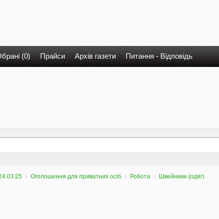
брані (0)
Прайси
Архів газети
Питання - Відповідь
24.03.25
Оголошення для приватних осіб
Робота
Швейники (одяг)